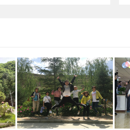
..
..