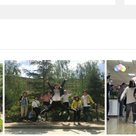
..
..