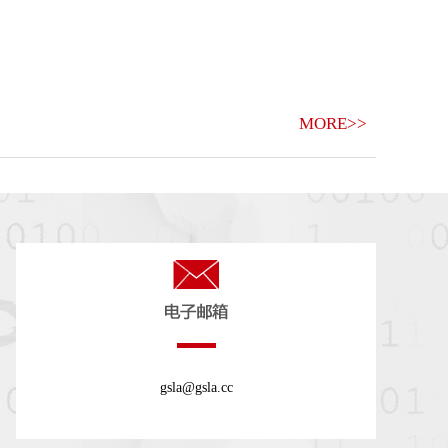
MORE>>
gsla@gsla.cc