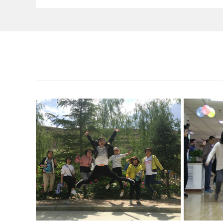
..
..