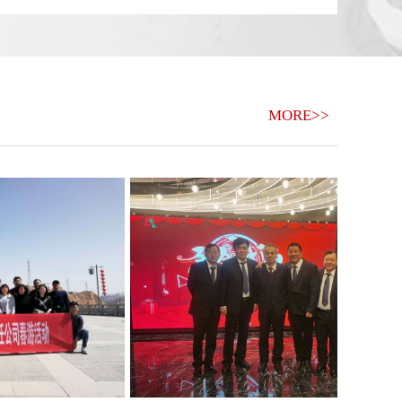
MORE>>
..